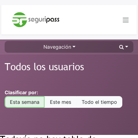
Ir al contenido
Navegación
Todos los usuarios
Clasificar por:
Esta semana
Este mes
Todo el tiempo